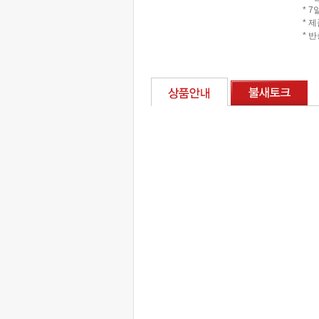
* 
* 
* 