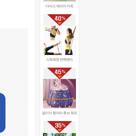
다이스 캐리어 카트
스트레칭 탄력밴드
접이식 항아리 튜브 욕조