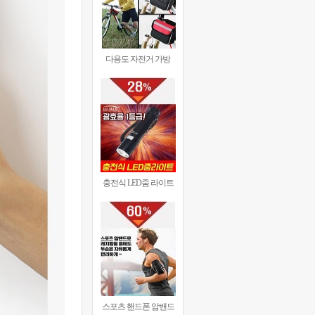
다용도 자전거 가방
충전식 LED줌 라이트
스포츠 핸드폰 암밴드