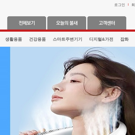
로그인
회
생활용품
건강용품
스마트주변기기
디지털&가전
잡화