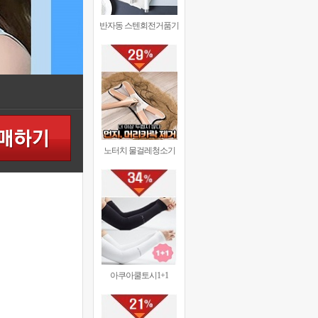
반자동 스텐회전거품기
노터치 물걸레청소기
아쿠아쿨토시1+1