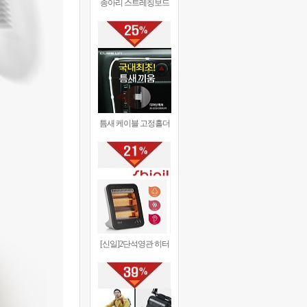
종아리 스트레칭보드
틈새 케이블 고정홀더
[신일]2단석영관 히터