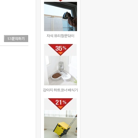
자석 유리창문닦이
강아지 하트코너 배식기