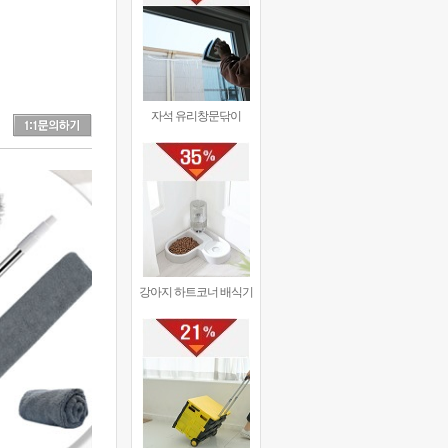
자석 유리창문닦이
강아지 하트코너 배식기