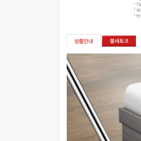
* 
* 
* 