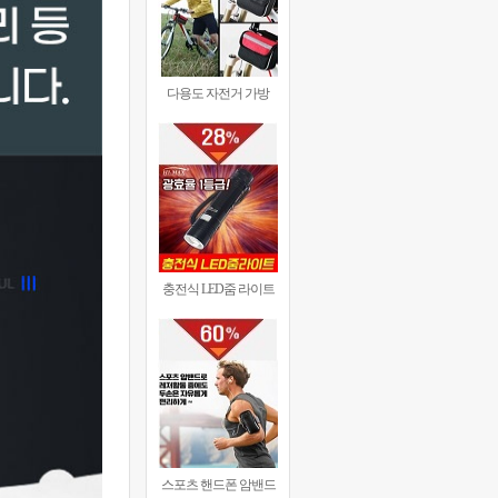
다용도 자전거 가방
충전식 LED줌 라이트
스포츠 핸드폰 암밴드