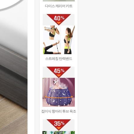
다이스 캐리어 카트
스트레칭 탄력밴드
접이식 항아리 튜브 욕조