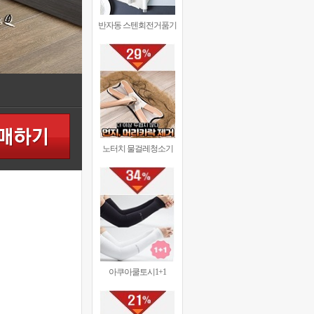
반자동 스텐회전거품기
노터치 물걸레청소기
아쿠아쿨토시1+1