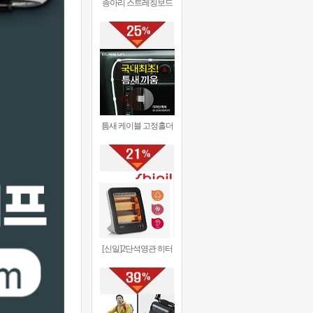
종아리 스트레칭보드
틈새 케이블 고정홀더
[신일]2단석영관 히터