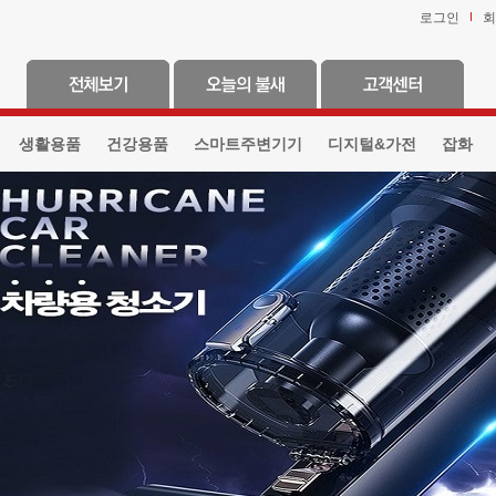
로그인
회
생활용품
건강용품
스마트주변기기
디지털&가전
잡화