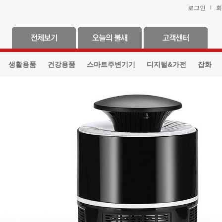
로그인
회
생활용품
건강용품
스마트주변기기
디지털&가전
잡화