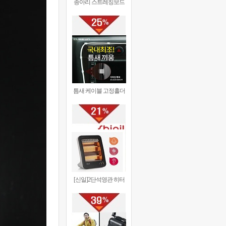
종아리 스트레칭보드
틈새 케이블 고정홀더
[신일]2단석영관 히터