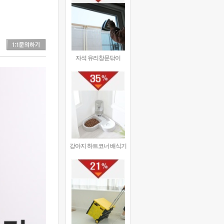
자석 유리창문닦이
강아지 하트코너 배식기