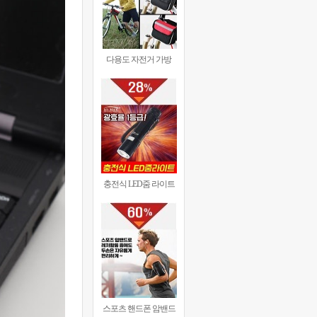
다용도 자전거 가방
충전식 LED줌 라이트
스포츠 핸드폰 암밴드