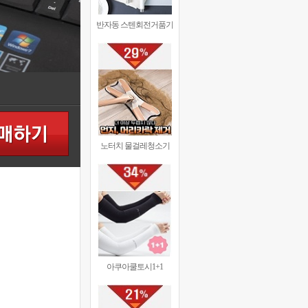
반자동 스텐회전거품기
노터치 물걸레청소기
아쿠아쿨토시1+1