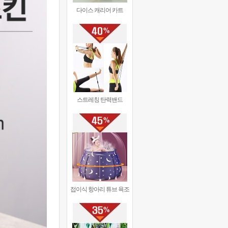
다이스 캐리어 카트
스트레칭 탄력밴드
접이식 항아리 튜브 욕조